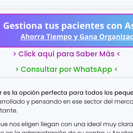
> Click aquí para Saber Más <
> Consultar por WhatsApp <
r es la opción perfecta para todos los pequ
sarrollado y pensando en ese sector del mer
tante.
que nos eligen llegan con una ideal muy clara
 en la administración de su centro, y Asyst