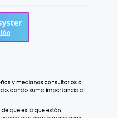
eños y medianos consultorios o
cado, dando suma importancia al
 de que es lo que están
er supera con gran margen esas