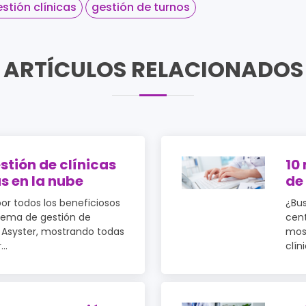
stión clínicas
gestión de turnos
ARTÍCULOS RELACIONADOS
stión de clínicas
10
s en la nube
de
r todos los beneficiosos
¿Bus
stema de gestión de
cent
 Asyster, mostrando todas
most
..
clín