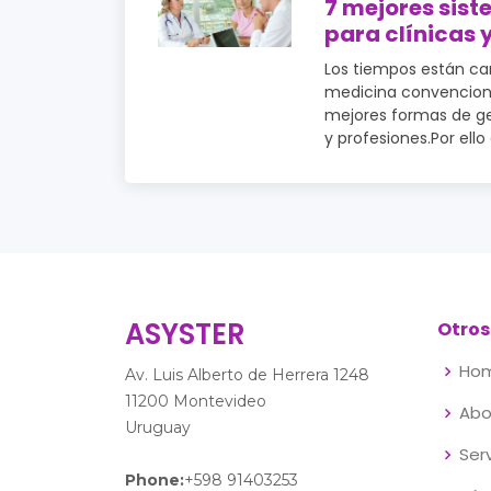
7 mejores sist
para clínicas 
Los tiempos están ca
medicina convencion
mejores formas de ges
y profesiones.Por ello e
ASYSTER
Otros
Ho
Av. Luis Alberto de Herrera 1248
11200 Montevideo
Abo
Uruguay
Ser
Phone:
+598 91403253