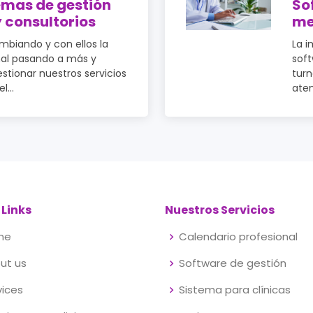
emas de gestión
So
y consultorios
me
mbiando y con ellos la
La i
al pasando a más y
soft
tionar nuestros servicios
tur
l...
aten
 Links
Nuestros Servicios
me
Calendario profesional
ut us
Software de gestión
vices
Sistema para clínicas